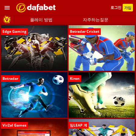
로그인
가입
플레이 방법
자주하는질문
Edge Gaming
Betradar Cricket
Betradar
Kiron
Vir2al Games
임LEAP 게