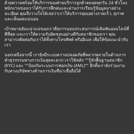
ด้วยความพร้อมให้บริการของฝ่ายบริการลูกค้าตลอดทุกวัน 24 ชั่วโมง
พนักงานของเราได้รับการฝึกฝนและผ่านการเรียนรู้ข้อมูลมาอย่าง
ละเอียด คุณจึงวางใจได้เลยว่าเราให้บริการคุณอย่างรวดเร็ว, สุภาพ
และเห็นผลแน่นอน
เป้าหมายอันแน่วแน่ของเราคือการมอบประสบการณ์เดิมพันออนไลน์ที่
ดีที่สุด และเราให้ความรับผิดชอบอย่างดีกับสมาชิกของเรา คุณ
สามารถติดต่อกับเราได้ทั้งทางโทรศัพท์ หรืออีเมล เพื่อให้ข้อแนะนำกับ
เรา
นอกเหนือจากนี้ เรายังมีระบบความปลอดภัยที่หลากหลายในด้านการ
ทำธุรกรรมทางการเงินสุดสะดวก เราใช้หลัก ""รู้จักพื้นฐานสมาชิก
(KYC) และ ""ป้องกันระบบการฟอกเงิน (AML)"" อีกทั้งเรายังร่วมงาน
กับทางบริษัททางด้านการเงินที่น่าเชื่อถือได้