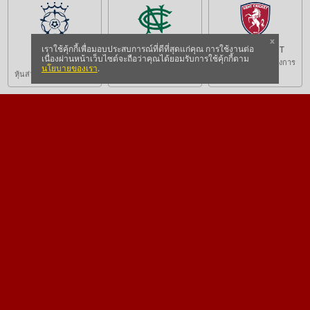
x
เราใช้คุ้กกี้เพื่อมอบประสบการณ์ที่ดีที่สุดแก่คุณ การใช้งานต่อ
HAMPSHIRE
NOTTS CCC
KENT CRICKET
เนื่องผ่านหน้าเว็บไซต์จะถือว่าคุณได้ยอมรับการใช้คุ้กกี้ตาม
CRICKET
หุ้นส่วนอย่างเป็นทางการ
หุ้นส่วนอย่างเป็นทางการ
นโยบายของเรา
.
หุ้นส่วนอย่างเป็นทางการ
เกี่ยวกับดาฟาเบท
Dafabet ดำเนินการโดย Osmila N.V. ซึ่งเป็นบริษัทจำกัดที่จัดตั้งขึ้น
ในประเทศกูราเซาเมื่อวันที่ 28 มิถุนายน 2007 (หมายเลขจดทะเบียน
บริษัท 102267) โดยมีที่อยู่สำนักงานจดทะเบียนอยู่ที่ Livestrong
Building, Groot Kwartierweg 10, Curaçao
แบรนด์แอมบาสเดอร์