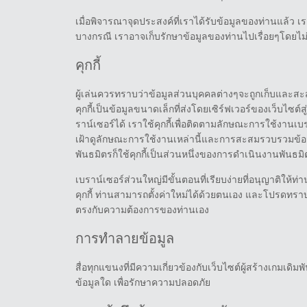
เมื่อพิจารณาจุดประสงค์ที่เราได้รับข้อมูลของท่านแล้ว 
บางกรณี เราอาจเก็บรักษาข้อมูลของท่านไปเรื่อยๆโดยไม
คุกกี้
ผู้เล่นควรทราบว่าข้อมูลส่วนบุคคลต่างๆจะถูกเก็บและส
คุกกี้เป็นข้อมูลขนาดเล็กที่ส่งโดยเซิร์ฟเวอร์ของเว็บไซต์ส
ราน์เซอร์ได้ เราใช้คุกกี้เพื่อติดตามลักษณะการใช้งานเ
เฝ้าดูลักษณะการใช้งานเหล่านี้และการสะสมรวบรวมข้อ
พันธมิตรก็ใช้คุกกี้เป็นส่วนหนึ่งของการดำเนินงานพันธมิ
เบราน์เซอร์ส่วนใหญ่มีขั้นตอนที่เรียบง่ายที่อนุญาติให้ท่
คุกกี้ ท่านสามารถตั้งค่าใหม่ได้ด้วยตนเอง และโปรดทรา
ตรงกับความต้องการของท่านเอง
การทำลายข้อมูล
สื่อทุกแขนงที่มีความเกี่ยวข้องกับเว็บไซต์ผู้สร้างเกมเ
ข้อมูลใด เพื่อรักษาความปลอดภัย