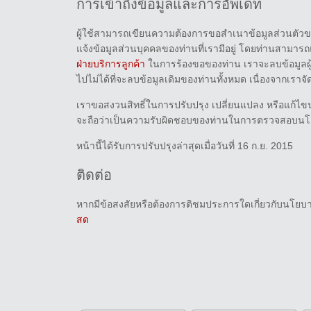
การเข้าถึงข้อมูลและการอัพเดท
ผู้ใช้สามารถเขียนความต้องการขอสำเนาข้อมูลส่วนตัวของ
แจ้งข้อมูลส่วนบุคคลของท่านที่เรามีอยู่ โดยท่านสามาร
ฝ่ายบริการลูกค้า
ในการร้องขอของท่าน เราจะลบข้อมูลผู
ไปไม่ได้ที่จะลบข้อมูลเดิมของท่านทั้งหมด เนื่องจากเรา
เราขอสงวนสิทธิ์ในการปรับปรุง เปลี่ยนแปลง หรือแก้ไข
จะถือว่าเป็นความรับผิดชอบของท่านในการตรวจสอบนโยบ
หน้านี้ได้รับการปรับปรุงล่าสุดเมื่อวันที่ 16 ก.ย. 2015
ติดต่อ
หากมีข้อสงสัยหรือต้องการติชมประการใดเกี่ยวกับนโยบาย
สด