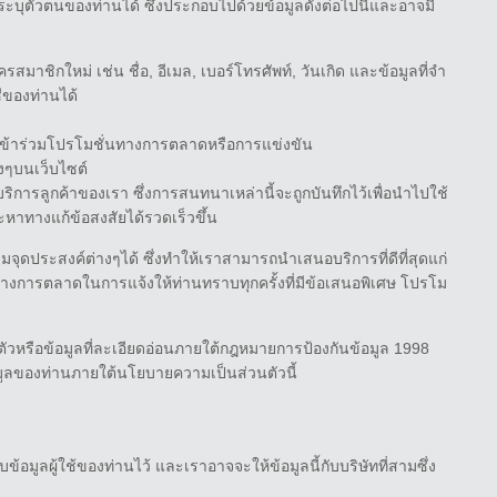
บุตัวตนของท่านได้ ซึ่งประกอบไปด้วยข้อมูลดังต่อไปนี้และอาจมี
ครสมาชิกใหม่ เช่น ชื่อ, อีเมล, เบอร์โทรศัพท์, วันเกิด และข้อมูลที่จำ
ีของท่านได้
รเข้าร่วมโปรโมชั่นทางการตลาดหรือการแข่งขัน
งๆบนเว็บไซต์
รลูกค้าของเรา ซึ่งการสนทนาเหล่านี้จะถูกบันทึกไว้เพื่อนำไปใช้
าทางแก้ข้อสงสัยได้รวดเร็วขึ้น
ามจุดประสงค์ต่างๆได้ ซึ่งทำให้เราสามารถนำเสนอบริการที่ดีที่สุดแก่
์ทางการตลาดในการแจ้งให้ท่านทราบทุกครั้งที่มีข้อเสนอพิเศษ โปรโม
่วนตัวหรือข้อมูลที่ละเอียดอ่อนภายใต้กฎหมายการป้องกันข้อมูล 1998
ข้อมูลของท่านภายใต้นโยบายความเป็นส่วนตัวนี้
็บข้อมูลผู้ใช้ของท่านไว้ และเราอาจจะให้ข้อมูลนี้กับบริษัทที่สามซึ่ง