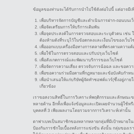
ข้อมูลของท่านจะได้รับการนำไปใช้ดังต่อไปนี้ แต่อาจมีเพ
เพื่อบริหารจัดการบัญชีและดำเนินการฝาก-ถอนบนเว
เพื่อจัดเตรียมการให้บริการเดิมพัน
เพื่อจุดประสงค์ในการตรวจสอบและระบุตัวตน เช่น ใช้ย
ต้องห้ามดังที่ระบุไว้ในข้อตกลงและเงื่อนไขของเว็บไ
เพื่อออกแบบเครื่องมือทางการตลาดที่ตรงตามความต
เพื่อใช้ในการตรวจสอบและปรับปรุงเว็บไซต์
เพื่อสังเกตการณ์และพัฒนาบริการของเว็บไซต์
เพื่อจัดการความเสี่ยง ตรวจจับการฉ้อฉล และขอค
เพื่อขอความร่วมมือตามที่กฎหมายและข้อบังคับกำห
เพื่อนำเสนอให้แก่บริษัทผู้จัดทำซอฟต์แวร์(ซึ่งอยู
เกี่ยวข้อง
เราขอสงวนสิทธิ์ในการวิเคราะห์พฤติกรรมและลักษณะของผู
หลายด้าน อีกทั้งเพื่อแจ้งข้อมูลและเปิดเผยจำนวนผู้ใช
บุคคลที่ 3 เพียงผลงานโดยรวมจากการวิเคราะห์เท่านั้น
ดาฟาเบทเป็นสมาชิกของหลากหลายกลุ่มที่มีเป้าหมายใน
ป้องกันการชักใยเบื้องหลังการแข่งขัน ดังนั้น กลุ่มของเ