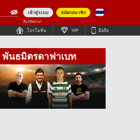
เข้าสู่ระบบ
สมัครสมาชิก
ลืมรหัสผ่าน?
English (Asia)
हिन्दी
โปรโมชั่น
VIP
มือถือ
English (Europe)
తెలుగు
Bengali (India)
简体中文
พันธมิตรดาฟาเบท
Tiếng Việt
English (Pakistan)
Bahasa Indonesia
English (Bangladesh)
Bengali (Bangladesh)
日本語
Polish
한국어
English
Español