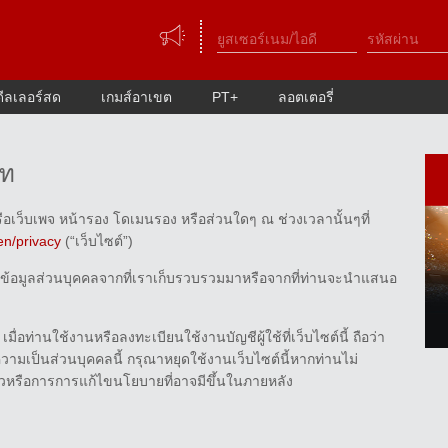
ดีลเลอร์สด
เกมส์อาเขต
PT+
ลอตเตอรี่
บท
ือเว็บเพจ หน้ารอง โดเมนรอง หรือส่วนใดๆ ณ ช่วงเวลานั้นๆที่
n/privacy
(“เว็บไซต์”)
ข้อมูลส่วนบุคคลจากที่เราเก็บรวบรวมมาหรือจากที่ท่านจะนำแสนอ
่อท่านใช้งานหรือลงทะเบียนใช้งานบัญชีผู้ใช้ที่เว็บไซต์นี้ ถือว่า
เป็นส่วนบุคคลนี้ กรุณาหยุดใช้งานเว็บไซต์นี้หากท่านไม่
วหรือการการแก้ไขนโยบายที่อาจมีขึ้นในภายหลัง