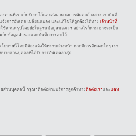
ท่านที่เราเก็บรักษาไว้และส่งมาตามการติดต่อด้างล่าง เรายินดี
ถแจ้งการอัพเดต เปลี่ยนแปลง และแก้ไขให้ถูกต้องได้ทาง
เจ้าหน้าที่
้ใช้ส่วนสรุปโดยย่อในฐานข้อมูลของเรา อย่างไรก็ตาม อาจจะเป็น
จัดเก็บข้อมูลสำรองและบันทึกการลบไว้
นโยบายนี้โดยมิต้องแจ้งให้ทราบล่วงหน้า หากมีการอัพเดตใดๆ เรา
ายส่วนบุคคลที่ได้รับการอัพเดตล่าสุด
ส่วนบุคคลนี้ กรุณาติดต่อฝ่ายบริการลูกค้าทาง
ติดต่อเรา
และ
แชท