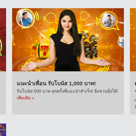
แนะนำเพื่อน รับโบนัส 1,000 บาท!
รับโบนัส 500 บาท ทุกครั้งที่แนะนำสำเร็จ! ยิ่งชวนยิ่งได้!
เพิ่มเติม »