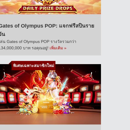
Gates of Olympus POP: แจกฟรีสปินราย
วัน
เล่น Gates of Olympus POP รางวัลรวมกว่า
134,000,000 บาท รอคุณอยู่!
เพิ่มเติม »
พิเศษเฉพาะสมาชิกใหม่