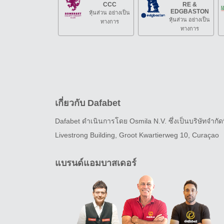
CCC
RE &
EDGBASTON
หุ้นส่วน อย่างเป็น
หุ้นส่วน อย่างเป็น
ทางการ
ทางการ
เกี่ยวกับ Dafabet
Dafabet ดำเนินการโดย Osmila N.V. ซึ่งเป็นบริษัทจำกัดที
Livestrong Building, Groot Kwartierweg 10, Curaçao
แบรนด์แอมบาสเดอร์