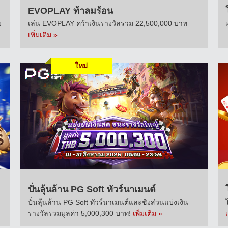
EVOPLAY ท้าลมร้อน
ง
เล่น EVOPLAY คว้าเงินรางวัลรวม 22,500,000 บาท
เพิ่มเติม »
ใหม่
ปั่นลุ้นล้าน PG Soft ทัวร์นาเมนต์
ปั่นลุ้นล้าน PG Soft ทัวร์นาเมนต์และชิงส่วนแบ่งเงิน
รางวัลรวมมูลค่า 5,000,300 บาท!
เพิ่มเติม »