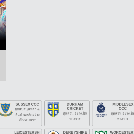
SUSSEX CCC
DURHAM
MIDDLESEX
CRICKET
CCC
ผู้สนับสนุนหลัก &
หุ้นส่วน อย่างเป็น
หุ้นส่วน อย่างเป็
หุ้นส่วนหลักอย่าง
ทางการ
ทางการ
เป็นทางการ
LEICESTERSHI
DERBYSHIRE
WORCESTER