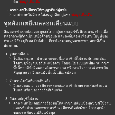
ต้น
ข้อมูลเพิ่มเติม
ดาฟาเบทไม่มีการให้อนุญาติแก่คู่แข่ง
ดาฟาเบทไม่มีการให้อนุญาติแก่คู่แข่ง
ข้อมูลเพิ่มเติม
จุดสังเกตอีเมลลอกเลียนแบบ
อีเมลดาฟาเบทปลอมจะถูกส่งโดยกลุ่มแฮกเกอร์ซึ่งมีเจตนามุ่งร้ายเพื่อ
หลอกลวงผู้ที่ตกเป็นเหยื่อด้วยข้อมูล และลิงก์ปลอม เพื่อประโยชน์ของ
ตัวเอง วิธีระบุอีเมล Dafabet ที่ถูกต้องตามกฎหมายจากบุคคลที่เป็น
อันตราย:
รูปแบบอีเมล
ในอีเมลของดาฟาเบท จะระบุชื่อสมาชิกที่ใช้งานชัดเจนเสมอ
โดยระบุทั้งยูสเซอร์เนม/ชื่อจริง โดยจะไม่ระบุแค่เพียง “สมาชิก”
ทั้งนี้หากมีข้อผิดพลาดในการสะกด หรือทางไวยากรณ์ อาจเป็น
สัญญาณว่า อีเมลฉบับนั้นเป็นอีเมลปลอม
จำนวนโบนัสที่มากเกินจริง
อีเมลปลอม อาจจะมีการหลอกล่อสมาชิกด้วยการแสดงจำนวน
โบนัส หรือ ของรางวัลที่เกินจริง
อัพเดตบัญชีใช้งาน
ดาฟาเบทไม่เคยมีการร้องขอให้สมาชิกเปลี่ยนข้อมูลบัญชีใช้งาน
และรหัสผ่าน นอกจากสมาชิกจะมีการติดต่อฝ่ายบริการลูกค้า
ของเราเพื่อขอเปลี่ยนข้อมูล