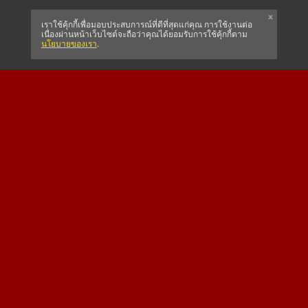
x
เราใช้คุ้กกี้เพื่อมอบประสบการณ์ที่ดีที่สุดแก่คุณ การใช้งานต่อ
เนื่องผ่านหน้าเว็บไซต์จะถือว่าคุณได้ยอมรับการใช้คุ้กกี้ตาม
นโยบายของเรา
.
CELTIC FC
SUSSEX CCC
คริกเก็ตแอฟริกาใต้
ผู้สนับสนุนหลัก อย่าง
ผู้สนับสนุนหลัก & หุ้น
หุ้นส่วนอย่างเป็นทางการ
เป็นทางการ
ส่วนหลักอย่างเป็น
ทางการ