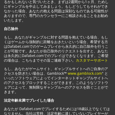
るかもしれないと気づいたとき、まずは2週間から1ヶ月、ためし
にギャンブルを中止してみましょう。もしどうしてもそれができ
なかった場合、あなたの抱える問題は深刻なものである可能性が
ありますので、専門のカウンセラーにご相談されることをお勧め
いたします。
自己除外
もし、あなたがギャンブルに対する問題を抱えている場合、もし
くはゲームから強制的に距離をおきたいという場合、希望する方
はDafabet.comでのゲームプレイから永久的に自己除外を行うこ
とが可能です。あなたが自己除外のリクエストを出すと、あなた
は永久的にDafabet.comでのプレイはできなくなります。ご希望
の場合は、こちらまでその旨ご連絡下さい。
カスタマーサポート
もし、あなたがゲームサイト、ギャンブルサイトへのご自身のア
クセスを防ぎたい場合は、Gamblock™
www.gamblock.com
" と
いったソフトウェアによってインターネットギャンブルサイトへ
のアクセスをブロックすることができます。このようなソフトウ
ェアによって、無制限なギャンブルへのアクセスを防ぐことがで
きます。
法定年齢未満でプレイした場合
あなたが Dafabet.comでプレイするためには18歳以上でなくては
なりません。当社は常時、法定年齢に達していないプレイヤーが