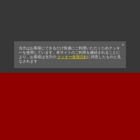
x
当方はお客様にできるだけ快適にご利用いただくためクッキ
ーを使用しています。本サイトのご利用を継続されることに
より、お客様は当方の
クッキー使用方針
に同意したものと見
なされます
CELTIC FC
南アフリカクリケッ
SUSSEX CCC
ト協会
公式メイン クラブスポ
"メジャースポンサー・