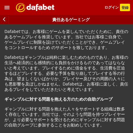
ログイン
登録
責任あるゲーミング
Dafabetでは、お客様にゲームを楽しんでいただくために、責任の
あるゲームプレイを推奨しています。当社ではお客様ご自身で、
ゲームプレイに制限を設けていただくことができ、ゲームプレイ
をコントロールするため のサポートを致しております。
Dafabetはギャンブルは純粋に楽しむためのものであり、お客様の
生活へ経済的にも感情的にも負担をかけるものであってはならな
いと考えています。プレイするために借金をする、生活費を圧迫
するほどプレイする、必要な予算を取り崩してプレイする等の行
為は、望ましくないばかりか、プレイヤー及びその周囲の人々に
も悪影響を及ぼしかねません。Dafabetは、お客様に楽しく、責任
あるプレイをしていただきたいと考えています。
ギャンブルに対する問題を抱える方のための自助グループ
ギャンブルに対する問題を抱えた人々をサポートする組織は数多
く存在しています。当社では、そのような問題を持つプレイヤー
が、より必要なサポートを受けるためにギャンブルに対する問題
の自助グループに参加することをお勧めしています。