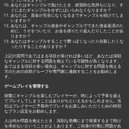
あなたはギャンブルで負けたとき、絶望的な気持ちになり、す
ぐにまたギャンブルをせずにはいられなくなりますか？
あなたは、資金が完全になくなるまでギャンブルを続けてしま
いますか？
あなたは、ギャンブル資金やギャンブルでできた借金返済のた
めに、うそをついたり、お金を借りたり盗んだりしたことがあ
りますか？
あなたはギャンブルすることで欝っぽくなったり自殺したくな
ったりすることがありますか？
上記の質問であてはまる項目が多ければ多いほど、あなたは深刻
なギャンブルに対する問題を抱えている可能性が高くなります。
あてはまる項目が多い場合は、ギャンブルに対する問題を抱える
方のための自助グループや専門家に連絡することをお勧めしま
す。
ゲームプレイを管理する
頻繁にギャンブルを楽しむプレイヤーが、時によって予算を超え
てプレイしてしまうことはありがちといえるかもしれません。当
社はプレイヤーに予算内でプレイをお楽しみいただくための特別
なプラン設定をお勧めします。
人は何か問題を抱えたとき、深刻な危機にまで発展するまで助け
を求めないということがよくあります。ご自身の行動に問題があ