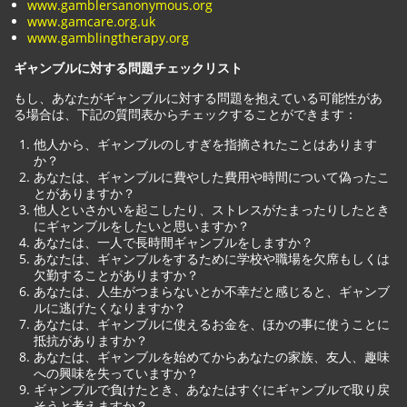
www.gamblersanonymous.org
www.gamcare.org.uk
www.gamblingtherapy.org
ギャンブルに対する問題チェックリスト
もし、あなたがギャンブルに対する問題を抱えている可能性があ
る場合は、下記の質問表からチェックすることができます：
他人から、ギャンブルのしすぎを指摘されたことはあります
か？
あなたは、ギャンブルに費やした費用や時間について偽ったこ
とがありますか？
他人といさかいを起こしたり、ストレスがたまったりしたとき
にギャンブルをしたいと思いますか？
あなたは、一人で長時間ギャンブルをしますか？
あなたは、ギャンブルをするために学校や職場を欠席もしくは
欠勤することがありますか？
あなたは、人生がつまらないとか不幸だと感じると、ギャンブ
ルに逃げたくなりますか？
あなたは、ギャンブルに使えるお金を、ほかの事に使うことに
抵抗がありますか？
あなたは、ギャンブルを始めてからあなたの家族、友人、趣味
への興味を失っていますか？
ギャンブルで負けたとき、あなたはすぐにギャンブルで取り戻
そうと考えますか？