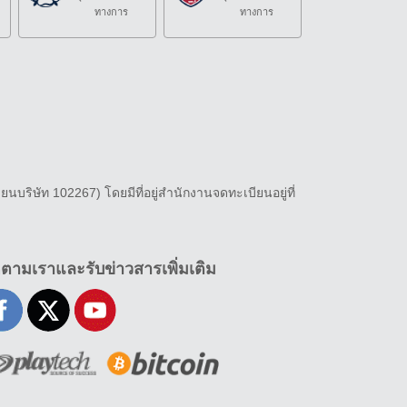
ทางการ
ทางการ
ยนบริษัท 102267) โดยมีที่อยู่สำนักงานจดทะเบียนอยู่ที่
ดตามเราและรับข่าวสารเพิ่มเติม