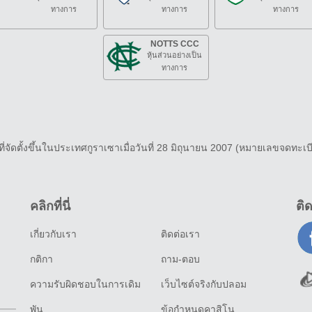
ทางการ
ทางการ
ทางการ
NOTTS CCC
หุ้นส่วนอย่างเป็น
ทางการ
่จัดตั้งขึ้นในประเทศกูราเซาเมื่อวันที่ 28 มิถุนายน 2007 (หมายเลขจดทะเบี
คลิกที่นี่
ติ
เกี่ยวกับเรา
ติดต่อเรา
กติกา
ถาม-ตอบ
ความรับผิดชอบในการเดิม
เว็บไซต์จริงกับปลอม
พัน
ข้อกำหนดคาสิโน