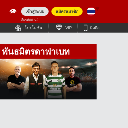
เข้าสู่ระบบ
สมัครสมาชิก
ลืมรหัสผ่าน?
English (Asia)
हिन्दी
โปรโมชั่น
VIP
มือถือ
English (Europe)
తెలుగు
Bengali (India)
简体中文
พันธมิตรดาฟาเบท
Tiếng Việt
English (Pakistan)
Bahasa Indonesia
English (Bangladesh)
Bengali (Bangladesh)
日本語
Polish
한국어
English
Español