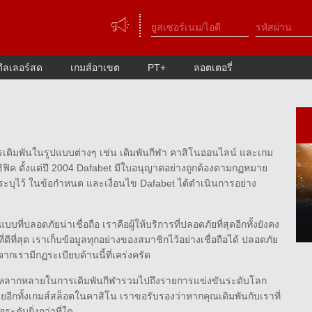
ดีลเลอร์สด
เกมส์อาเขต
PT+
ลอตเตอรี่
ารเดิมพันในรูปแบบต่างๆ เช่น เดิมพันกีฬา คาสิโนออนไลน์ และเกม
ฟิค ตั้งแต่ปี 2004 Dafabet มีใบอนุญาตอย่างถูกต้องตามกฏหมาย
ะบุไว้ ในข้อกำหนด และเงื่อนไข Dafabet ได้ดำเนินการอย่าง
ที่ปลอดภัยน่าเชื่อถือ เราคือผู้ให้บริการที่ปลอดภัยที่สุดอีกทั้งยังคง
่ดีที่สุด เราเก็บข้อมูลทุกอย่างของสมาชิกไว้อย่างเชื่อถือได้ ปลอดภัย
จากเรามีกฏระเบียบด้านนี้ที่เคร่งครัด
ความหลากหลายในการเดิมพันกีฬารวมไปถึงรายการแข่งขันระดับโลก
ยอีกทั้งเกมส์สล็อตในคาสิโน เราขอรับรองว่าหากคุณเดิมพันกับเราที่
ดับยิ่งกว่าที่ใด