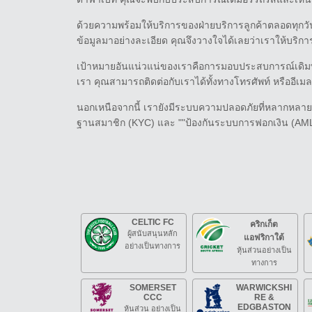
ด้วยความพร้อมให้บริการของฝ่ายบริการลูกค้าตลอดทุกวั
ข้อมูลมาอย่างละเอียด คุณจึงวางใจได้เลยว่าเราให้บริ
เป้าหมายอันแน่วแน่ของเราคือการมอบประสบการณ์เดิมพัน
เรา คุณสามารถติดต่อกับเราได้ทั้งทางโทรศัพท์ หรืออีเมล
นอกเหนือจากนี้ เรายังมีระบบความปลอดภัยที่หลากหลายใ
ฐานสมาชิก (KYC) และ ""ป้องกันระบบการฟอกเงิน (AML)"" 
CELTIC FC
คริกเก็ต
ผู้สนับสนุนหลัก
แอฟริกาใต้
อย่างเป็นทางการ
หุ้นส่วนอย่างเป็น
ทางการ
SOMERSET
WARWICKSHI
CCC
RE &
EDGBASTON
หุ้นส่วน อย่างเป็น