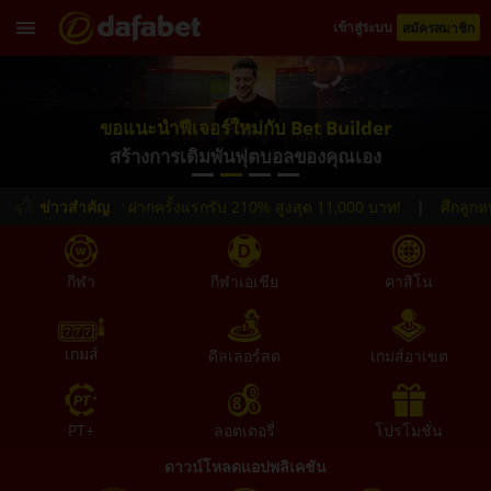
เข้าสู่ระบบ
สมัครสมาชิก
ขอแนะนำฟีเจอร์ใหม่กับ Bet Builder
สร้างการเดิมพันฟุตบอลของคุณเอง
าเชียน AFF CUP
ข่าวสำคัญ
ฝากครั้งแรกรับ 210% สูงสุด 11,000 บาท!
|
ศึกลูกหนัง 
กีฬา
กีฬาเอเชีย
คาสิโน
เกมส์
ดีลเลอร์สด
เกมส์อาเขต
PT+
ลอตเตอรี่
โปรโมชั่น
ดาวน์โหลดแอปพลิเคชัน