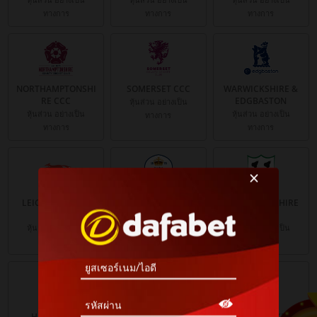
ทางการ
ทางการ
ทางการ
NORTHAMPTONSHI
SOMERSET CCC
WARWICKSHIRE &
RE CCC
EDGBASTON
หุ้นส่วน อย่างเป็น
หุ้นส่วน อย่างเป็น
หุ้นส่วน อย่างเป็น
ทางการ
ทางการ
ทางการ
LEICESTERSHIRE
DERBYSHIRE CCC
WORCESTERSHIRE
CCC
CCC
หุ้นส่วน อย่างเป็น
หุ้นส่วน อย่างเป็น
หุ้นส่วน อย่างเป็น
ทางการ
ทางการ
ทางการ
HAMPSHIRE
NOTTS CCC
KENT CRICKET