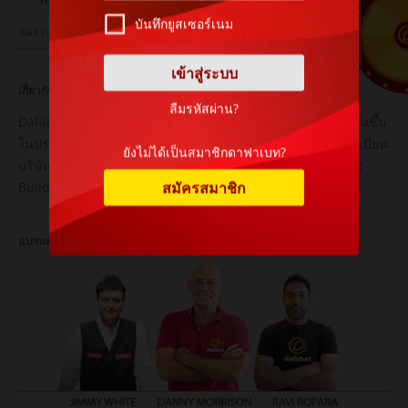
CRICKET
หุ้นส่วนอย่างเป็นทางการ
หุ้นส่วนอย่างเป็นทางการ
บันทึกยูสเซอร์เนม
หุ้นส่วนอย่างเป็นทางการ
เกี่ยวกับดาฟาเบท
ลืมรหัสผ่าน?
Dafabet ดำเนินการโดย Osmila N.V. ซึ่งเป็นบริษัทจำกัดที่จัดตั้งขึ้น
ในประเทศกูราเซาเมื่อวันที่ 28 มิถุนายน 2007 (หมายเลขจดทะเบียน
ยังไม่ได้เป็นสมาชิกดาฟาเบท?
บริษัท 102267) โดยมีที่อยู่สำนักงานจดทะเบียนอยู่ที่ Livestrong
สมัครสมาชิก
Building, Groot Kwartierweg 10, Curaçao
แบรนด์แอมบาสเดอร์