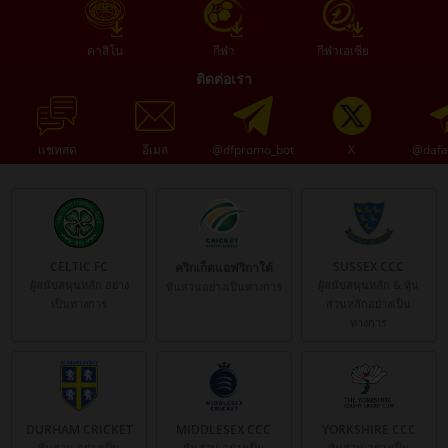
คาสิโน
กีฬา
กีฬาเอเชีย
ติดต่อเรา
แชทสด
อีเมล
@dfpromo_bot
X
@dafa
CELTIC FC
SUSSEX CCC
คริกเก็ตแอฟริกาใต้
ผู้สนับสนุนหลัก อย่าง
ผู้สนับสนุนหลัก & หุ้น
หุ้นส่วนอย่างเป็นทางการ
เป็นทางการ
ส่วนหลักอย่างเป็น
ทางการ
DURHAM CRICKET
MIDDLESEX CCC
YORKSHIRE CCC
หุ้นส่วน อย่างเป็น
หุ้นส่วน อย่างเป็น
หุ้นส่วน อย่างเป็น