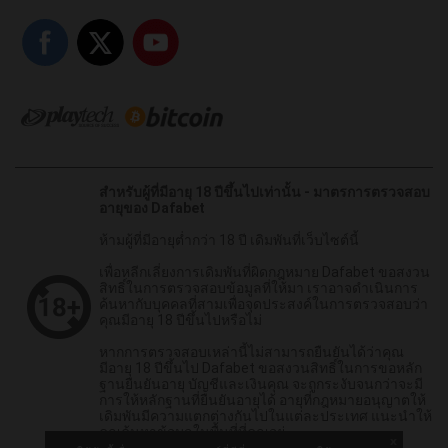
สำหรับผู้ที่มีอายุ 18 ปีขึ้นไปเท่านั้น - มาตรการตรวจสอบ
อายุของ Dafabet
ห้ามผู้ที่มีอายุต่ำกว่า 18 ปี เดิมพันที่เว็บไซต์นี้
เพื่อหลีกเลี่ยงการเดิมพันที่ผิดกฎหมาย Dafabet ขอสงวน
สิทธิ์ในการตรวจสอบข้อมูลที่ให้มา เราอาจดำเนินการ
ค้นหากับบุคคลที่สามเพื่อจุดประสงค์ในการตรวจสอบว่า
คุณมีอายุ 18 ปีขึ้นไปหรือไม่
หากการตรวจสอบเหล่านี้ไม่สามารถยืนยันได้ว่าคุณ
มีอายุ 18 ปีขึ้นไป Dafabet ขอสงวนสิทธิ์ในการขอหลัก
ฐานยืนยันอายุ บัญชีและเงินคุณ จะถูกระงับจนกว่าจะมี
การให้หลักฐานที่ยืนยันอายุได้ อายุที่กฎหมายอนุญาตให้
เดิมพันมีความแตกต่างกันไปในแต่ละประเทศ แนะนำให้
คุณค้นหาข้อมูลในพื้นที่ที่คุณอยู่
x