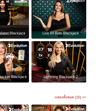
ตอนนี้
เล่นตอนนี้
afabet Blackjack
Live All Bets Blackjack
ตอนนี้
เล่นตอนนี้
 Stacker Blackjack
Lightning Blackjack 2
แสดงทั้งหมด (
15
) >>