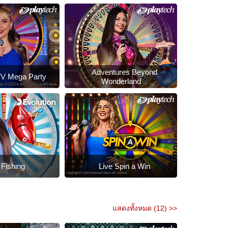
ตอนนี้
เล่นตอนนี้
Adventures Beyond
TV Mega Party
Wonderland
ตอนนี้
เล่นตอนนี้
 Fishing
Live Spin a Win
แสดงทั้งหมด (
12
) >>