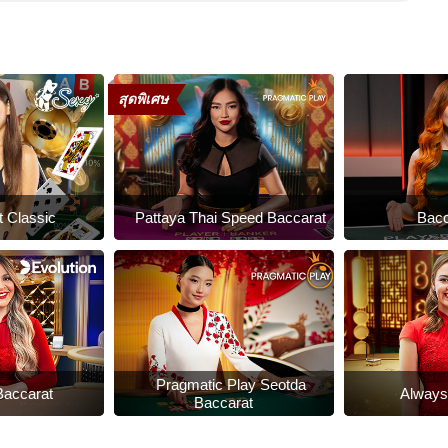
สุดพิเศษ
อนนี้
เล่นตอนนี้
เล่น
t Classic
Pattaya Thai Speed Baccarat
Bacc
อนนี้
เล่นตอนนี้
เล่น
Pragmatic Play Seotda
Baccarat
Always
Baccarat