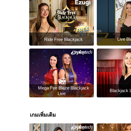
เล่นตอนนี้
เล่นต
Ride Free Blackjack
Live B
เล่นตอนนี้
เล่นต
Mega Fire Blaze Blackjack
Blackjack 
Live
เกมเพิ่มเติม