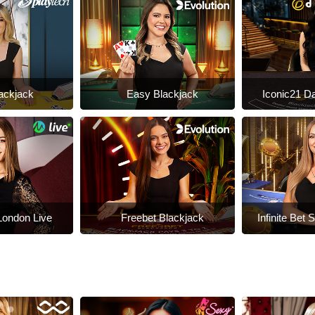
อนนี้
เล่นตอนนี้
เล่น
lackjack
Easy Blackjack
Iconic21 D
อนนี้
เล่นตอนนี้
เล่น
London Live
Freebet Blackjack
Infinite Bet