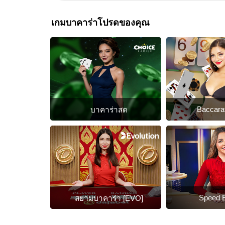
เกมบาคาร่าโปรดของคุณ
เล่นตอนนี้
เล่นต
Baccara
บาคาร่าสด
เล่นตอนนี้
เล่นต
Speed 
สยามบาคาร่า [EVO]