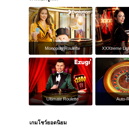
เล่นตอนนี้
เล่นต
Monopoly Roulette
XXXtreme Ligh
เล่นตอนนี้
เล่นต
Ultimate Roulette
Auto-R
เกมโชว์ยอดนิยม