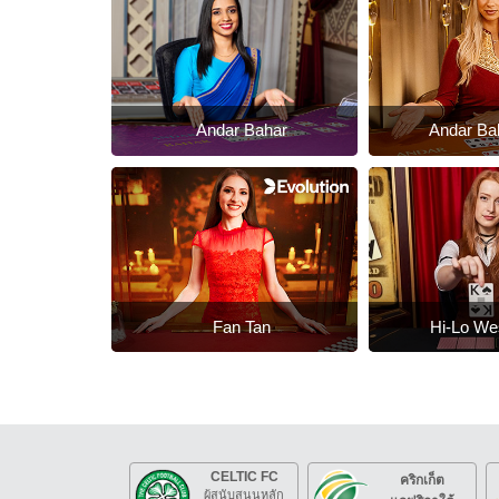
เล่นตอนนี้
เล่นต
Andar Bahar
Andar Ba
เล่นตอนนี้
เล่นต
Fan Tan
Hi-Lo We
CELTIC FC
คริกเก็ต
ผู้สนับสนุนหลัก