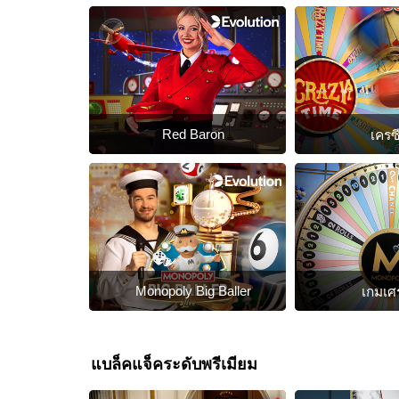
เล่นตอนนี้
เล่นต
Red Baron
เครซ
เล่นตอนนี้
เล่นต
Monopoly Big Baller
เกมเศ
แบล็คแจ็คระดับพรีเมียม