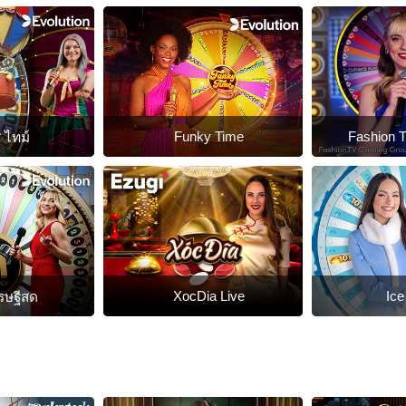
อนนี้
เล่นตอนนี้
เล่น
Funky Time
Fashion 
ี ไทม์
อนนี้
เล่นตอนนี้
เล่น
XocDia Live
Ice
รษฐีสด