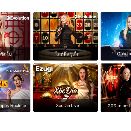
อนนี้
เล่นตอนนี้
เล่น
Quantu
ร์ซิกโบ
ไลท์นิ่ง รูเล็ต
อนนี้
เล่นตอนนี้
เล่น
mpus Roulette
XocDia Live
XXXtreme Li