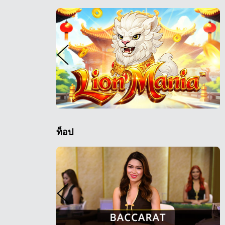
Lion Mania™
ท็อป
Baccarat Live