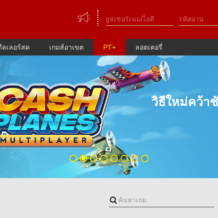
ดีลเลอร์สด
เกมส์อาเขต
PT+
ลอตเตอรี่
โ
วิธีใหม่คว้
เพิ่
โบนั
โบน
รับโบนัส