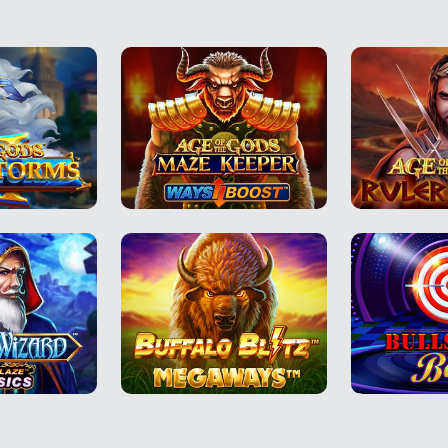
 Gods: God
Age of the Gods: Maze
Age of the
rms 2
Keeper
Of T
Buffalo Blitz:
izard
Bulls E
Megaways