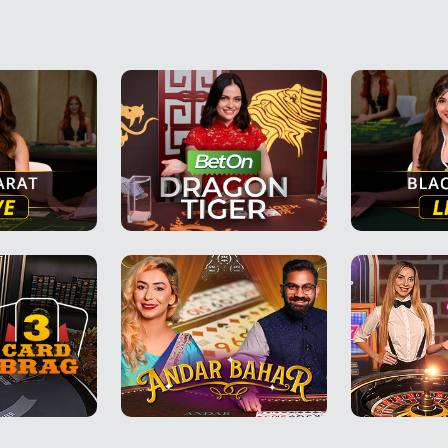
t Live
Bet On Dragon Tiger
Blackj
Lucky Ba
ard Brag
Live Andar Bahar™
L