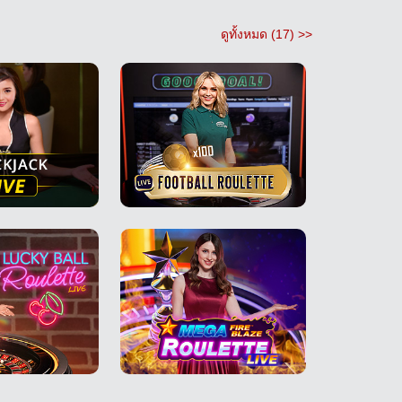
ดูทั้งหมด (
17
) >>
ack Live
Football Roulette Live
ll Roulette
Mega Fire Blaze
ive
Roulette Live