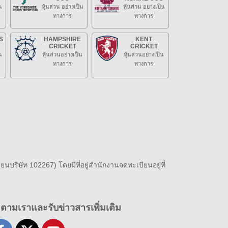
น
หุ้นส่วน อย่างเป็น
หุ้นส่วน อย่างเป็น
ทางการ
ทางการ
S
HAMPSHIRE
KENT
CRICKET
CRICKET
น
หุ้นส่วนอย่างเป็น
หุ้นส่วนอย่างเป็น
ทางการ
ทางการ
ยนบริษัท 102267) โดยมีที่อยู่สำนักงานจดทะเบียนอยู่ที่
ดตามเราและรับข่าวสารเพิ่มเติม