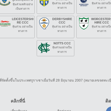
หุ้นส่วน อย่างเป็น
หุ้นส่วน อย่างเป็
หุ้นส่วนหลักอย่าง
ทางการ
ทางการ
เป็นทางการ
LEICESTERSHI
DERBYSHIRE
WORCESTER
RE CCC
CCC
HIRE CCC
หุ้นส่วน อย่างเป็น
หุ้นส่วน อย่างเป็น
หุ้นส่วน อย่างเป็
ทางการ
ทางการ
ทางการ
NOTTS CCC
หุ้นส่วนอย่างเป็น
ทางการ
่จัดตั้งขึ้นในประเทศกูราเซาเมื่อวันที่ 28 มิถุนายน 2007 (หมายเลขจดทะเบี
คลิกที่นี่
ติ
เกี่ยวกับเรา
ติดต่อเรา