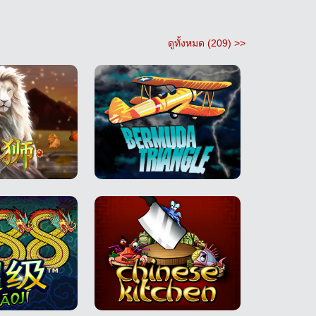
ดูทั้งหมด (
209
) >>
i Shi
Bermuda Triangle
ji 888
Chinese Kitchen