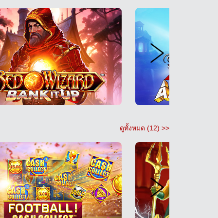
d Wizard: Bank It Up™
Age of the Gods
ดูทั้งหมด (
12
) >>
Football! Cash Collect
Age Of Th