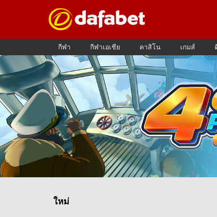
กีฬา
กีฬาเอเชีย
คาสิโน
เกมส์
ใหม่