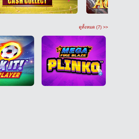
ดูทั้งหมด (
7
) >>
Multiplayer
Mega Fire Blaze: Plinko