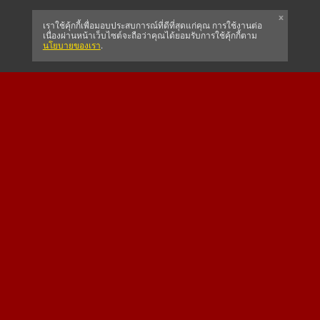
x
เราใช้คุ้กกี้เพื่อมอบประสบการณ์ที่ดีที่สุดแก่คุณ การใช้งานต่อ
เนื่องผ่านหน้าเว็บไซต์จะถือว่าคุณได้ยอมรับการใช้คุ้กกี้ตาม
นโยบายของเรา
.
CELTIC FC
SUSSEX CCC
คริกเก็ตแอฟริกาใต้
ผู้สนับสนุนหลัก อย่าง
ผู้สนับสนุนหลัก & หุ้น
หุ้นส่วนอย่างเป็นทางการ
เป็นทางการ
ส่วนหลักอย่างเป็น
ทางการ