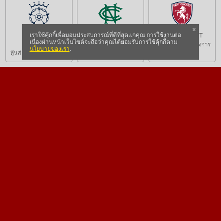
x
เราใช้คุ้กกี้เพื่อมอบประสบการณ์ที่ดีที่สุดแก่คุณ การใช้งานต่อ
HAMPSHIRE
NOTTS CCC
KENT CRICKET
เนื่องผ่านหน้าเว็บไซต์จะถือว่าคุณได้ยอมรับการใช้คุ้กกี้ตาม
CRICKET
หุ้นส่วนอย่างเป็นทางการ
หุ้นส่วนอย่างเป็นทางการ
นโยบายของเรา
.
หุ้นส่วนอย่างเป็นทางการ
เกี่ยวกับดาฟาเบท
Dafabet ดำเนินการโดย Osmila N.V. ซึ่งเป็นบริษัทจำกัดที่จัดตั้งขึ้น
ในประเทศกูราเซาเมื่อวันที่ 28 มิถุนายน 2007 (หมายเลขจดทะเบียน
บริษัท 102267) โดยมีที่อยู่สำนักงานจดทะเบียนอยู่ที่ Livestrong
Building, Groot Kwartierweg 10, Curaçao
แบรนด์แอมบาสเดอร์