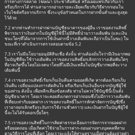
การทางการตลาด โฆษณา ประชาสัมพันธ์ หรือเผยแพร่เกี่ยวกับเรา
หรือบริการได้ ท่านสามารถอ่านรายละเอียดเกี่ยวกับวิธีฝาก/ถอนใน
เว็บไซต์หรือจากบริการ ซึ่งระบุข้อกำหนดในการฝากขั้นต่ำและสูงสุด
ไว้ด้วย
7.2 หากท่านทำการฝากผ่านบัญชีธนาคารของผู้อื่น เราขอสงวนสิทธิ์
พิจารณาว่าเงินฝากในบัญชีผู้ใช้นี้ไม่มีสิทธิ์นำมาวางเดิมพัน (และเงิน
ชนะใดๆที่ได้มาจากการใช้เงินฝากนี้วางเดิมพันจะถือว่าเป็นโมฆะ) ใน
ขณะที่เราดำเนินการตรวจสอบตามข้อ 5.2
7.3 เราไม่มีนโยบายอนุมัติสินเชื่อ ดังนั้น ท่านต้องมั่นใจว่ามีเงินมากพอ
ในบัญชีที่จะใช้วางเดิมพัน เราขอสงวนสิทธิ์ยกเลิกการวางเดิมพันใดๆ
ที่อาจเกิดขึ้นโดยไม่เจตนาโดยที่ไม่มีเงินเหลือในบัญชีมากพอที่จะวาง
เดิมพันนี้
7.4 เราขอสงวนสิทธิ์เรียกเก็บเงินคืนตามยอดที่เกิด หากต้องเรียกเก็บ
เงินคืน เปลี่ยนแปลงการตัดสินใจ หรือเรียกเก็บเงินอื่นๆจากบัญชีผู้ใช้
ของท่าน ดังนั้น เพื่อหลีกเลี่ยงข้อสงสัย ท่านไม่ควรใช้บัญชีนี้เป็นดั่ง
บัญชีธนาคาร โดยเราจะคอยสังเกตการฝากถอนซึ่งไม่มีการวางเดิมพัน
ที่เทียบเท่ากับยอดฝาก เราขอสงวนสิทธิ์ในการหักค่าจัดการบัญชี(ซึ่ง
เราอาจยกเลิกหรือระงับการใช้งานชั่วคราว) และเงินฝากในบัญชีผู้ใช้
นี้จะไม่ได้รับดอกเบี้ยใดๆ
7.5 เราขอสงวนสิทธิ์ในการคิดค่าธรรมเนียมการจัดการจากยอดฝาก
หรือยอดถอน เมื่อเกิดค่าใช้จ่ายในการฝาก-ถอนผ่านทางบุคคลที่สาม
ตามวิธีการโอนที่เลือก โดยเราจะแจ้งให้ท่านทราบเมื่อท่านต้องจ่ายค่า