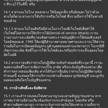
ๆ ที่ระบุไว้ในที่นี้; หรือ
14.1.4 ท่านจะไม่โกง หลอกลวง ให้ข้อมูลเท็จ หรือยักยอก ไม่ว่าด้วย
ทางใดก็ตาม ผ่านการใช้บริการหรือเว็บไซต์ ซึ่งรวมถึงการใช้ในทางมิ
ชอบด้วย
14.1.5 ท่านจะไม่โจมตีหรือมีส่วนในการโจมตีเว็บไซต์เพื่อทำให้
เว็บไซต์ไม่สามารถให้บริการได้(Denial-of-service Attack) เราจะ
รายงานการละเมิดที่น่าสงสัยตามพระราชบัญญัติการใช้คอมพิวเตอร์
โดยมิชอบค.ศ. 1990 ให้แก่ผู้มีอำนาจตามหมายศาลและเราจะให้ความ
ร่วมมือในการเปิดเผยข้อมูลระบุตัวบุคคลของท่านแก่ทางการ ในกรณีที่
เกิดการละเมิด สิทธิ์ในการใช้เว็บไซต์และ/หรือบริการจะสิ้นสุดลงโดย
อัตโนมัติ
14.2 หากเราสงสัยว่าท่านไม่ปฏิบัติตามข้อกำหนดดังที่ระบุมานี้ เราจะ
ขอสงวนสิทธิ์ในการเพิ่มการแก้ไข อายัด หรือระงับบัญชีของท่าน เพื่อ
ทำการตรวจสอบเพิ่มเติม หากได้รับการยืนยันว่าท่านไม่ปฏิบัติตามข้อ
กำหนดนี้ จะส่งผลให้การบริการแก่ท่านสิ้นสุดลง ถูกปิดบัญชี และถูกริบ
ยอดคงเหลือใดๆในบัญชีของท่าน
15. การอ้างสิทธิ์และข้อพิพาท
15.1 เราจะสำรวจบทลงโทษทางอาญาและตามสัญญาของท่าน หาก
เราพบว่าท่านมีส่วนเกี่ยวข้องกับการกระทำฉ้อฉล ไม่สุจริต หรือ
ทำความผิดทางอาญา เราจะระงับการจ่ายเงินให้แก่ท่าน รวมถึงการ