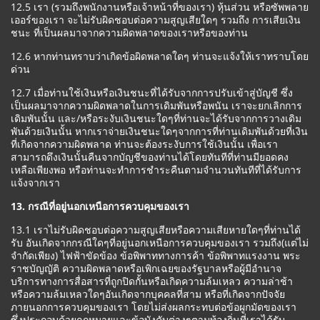
12.5 เรา (รวมถึงพนักงานหรือเจ้าหน้าที่ของเรา) หุ้นส่วน หรือซัพพลาย
เออร์ของเรา จะไม่รับผิดชอบต่อความสูญเสียใดๆ รวมถึง การเสียเงิน
ชนะ ที่เป็นผลมาจากความผิดพลาดของเราหรือของท่าน
12.6 หากท่านทราบว่าเกิดข้อผิดพลาดใดๆ ท่านจะแจ้งให้เราทราบโดย
ด่วน
12.7 เมื่อท่านใช้เงินหรือเงินชนะที่ได้รับจากการปรับเข้าสู่บัญชี ซึ่ง
เป็นผลมาจากความผิดพลาดในการเดิมพันหรือพนัน เราจะยกเลิกการ
เดิมพันนั้น และ/หรือระงับเงินชนะใดๆที่ท่านจะได้รับจากการวางเดิม
พันด้วยเงินนั้น หากเราจ่ายเงินชนะใดๆจากการที่ท่านเดิมพันด้วยที่เงิน
ที่เกิดจากความผิดพลาด ท่านจะต้องระงับการใช้เงินนั้น เพื่อเรา
สามารถดึงเงินนั้นคืนจากบัญชีของท่านได้โดยทันทีที่ท่านมียอดคง
เหลือเพียงพอ หรือท่านจะทำการชำระคืนตามจำนวนทันทีที่ได้รับการ
แจ้งจากเรา
13. กรณีที่อยู่นอกเหนือการควบคุมของเรา
13.1 เราไม่รับผิดชอบต่อความสูญเสียหรือความเสียหายใดๆที่ท่านได้
รับ อันเกิดจากกรณีใดๆที่อยู่นอกเหนือการควบคุมของเรา รวมถึง(แต่ไม่
จำกัดเพียง) ไฟฟ้าขัดข้อง ข้อพิพาททางการค้า ข้อพิพาทแรงงาน พระ
ราชบัญญัติ ความผิดพลาดหรือเพิกเฉยของรัฐบาลหรือผู้มีอำนาจ
บริการทางการสื่อสารที่ถูกปิดกั้นหรือเกิดความล้มเหลว ความล่าช้า
หรือความล้มเหลวใดๆอันเกิดจากบุคคลที่สาม หรือที่เกิดจากปัจจัย
ภายนอกการควบคุมของเรา โดยไม่ส่งผลกระทบต่อข้อผูกมัดของเรา
ซึ่งประกอบด้วยกฎหมายและข้อบังคับต่างๆตามท้องถิ่นที่เราได้รับ