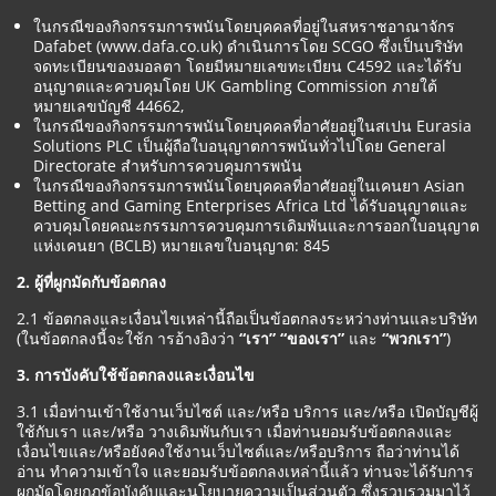
ในกรณีของกิจกรรมการพนันโดยบุคคลที่อยู่ในสหราชอาณาจักร
Dafabet (www.dafa.co.uk) ดำเนินการโดย SCGO ซึ่งเป็นบริษัท
จดทะเบียนของมอลตา โดยมีหมายเลขทะเบียน C4592 และได้รับ
อนุญาตและควบคุมโดย UK Gambling Commission ภายใต้
หมายเลขบัญชี 44662,
ในกรณีของกิจกรรมการพนันโดยบุคคลที่อาศัยอยู่ในสเปน Eurasia
Solutions PLC เป็นผู้ถือใบอนุญาตการพนันทั่วไปโดย General
Directorate สำหรับการควบคุมการพนัน
ในกรณีของกิจกรรมการพนันโดยบุคคลที่อาศัยอยู่ในเคนยา Asian
Betting and Gaming Enterprises Africa Ltd ได้รับอนุญาตและ
ควบคุมโดยคณะกรรมการควบคุมการเดิมพันและการออกใบอนุญาต
แห่งเคนยา (BCLB) หมายเลขใบอนุญาต: 845
2. ผู้ที่ผูกมัดกับข้อตกลง
2.1 ข้อตกลงและเงื่อนไขเหล่านี้ถือเป็นข้อตกลงระหว่างท่านและบริษัท
(ในข้อตกลงนี้จะใช้ก ารอ้างอิงว่า
“เรา” “ของเรา”
และ
“พวกเรา”
)
3. การบังคับใช้ข้อตกลงและเงื่อนไข
3.1 เมื่อท่านเข้าใช้งานเว็บไซต์ และ/หรือ บริการ และ/หรือ เปิดบัญชีผู้
ใช้กับเรา และ/หรือ วางเดิมพันกับเรา เมื่อท่านยอมรับข้อตกลงและ
เงื่อนไขและ/หรือยังคงใช้งานเว็บไซต์และ/หรือบริการ ถือว่าท่านได้
อ่าน ทำความเข้าใจ และยอมรับข้อตกลงเหล่านี้แล้ว ท่านจะได้รับการ
ผูกมัดโดยกฎข้อบังคับและนโยบายความเป็นส่วนตัว ซึ่งรวบรวมมาไว้