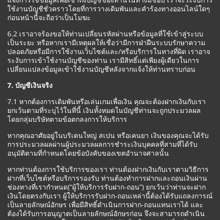
ใช้งานบัญชีชั่วคราวโดยที่การวางเดิมพันและคำร้องทางออนไลน์ใดๆ
ก่อนหน้านี้จะถือว่าเป็นโมฆะ
6.2 เราอาจร้องขอให้ท่านเปลี่ยนรหัสผ่านหรือข้อมูลที่ใช้เข้าสู่ระบบ
เป็นระยะ หรือหากเรามีเหตุผลให้เชื่อว่ามีการฝ่าฝืนระบบรักษาความ
ปลอดภัยหรือมีการใช้งานเว็บไซต์และ/หรือบริการในทางที่ผิด เราอาจ
ระงับการเข้าใช้งานบัญชีของท่าน เรามีสิทธิ์แต่เพียงผู้เดียวในการ
เปลี่ยนแปลงข้อมูลเข้าใช้งานบัญชีหลังจากแจ้งให้ท่านทราบก่อน
7. บัญชีเงินจริง
7.1 หากต้องการเดิมพันหรือเล่นเกมเพื่อเงิน คุณจะต้องฝากเงินกับเรา
ยกเว้นตามที่ระบุไว้ในที่นี้ เงินทั้งหมดในบัญชีท่านจะถูกประมวลผล
โดยกลุ่มบริษัทตามข้อตกลงการให้บริการ
หากคุณอาศัยอยู่ในบริเตนใหญ่ สเปน หรือเคนยา เงินของคุณจะได้รับ
การประมวลผลผ่านผู้ประมวลผลการชำระเงินบุคคลที่สามที่ได้รับ
อนุมัติตามที่กำหนดโดยข้อบังคับของเขตอำนาจศาลนั้น
หากท่านต้องการใช้บริการของเรา ท่านต้องฝากเงินกับเราตามวิธีการ
ฝากที่เว็บไซต์หรือบริการรองรับ ท่านต้องทำการฝากและถอนเงินผ่าน
ช่องทางที่เรากำหนด(“ผู้ให้บริการรับฝาก-ถอน”) ยกเว้นว่าท่านจะฝาก
เงินโดยตรงกับเรา ผู้ให้บริการรับฝาก-ถอนเหล่านี้ต้องได้รับแถลงการณ์
เป็นลายลักษณ์อักษร เพื่อมีสิทธิ์ดำเนินการฝาก-ถอนแทนเราได้ และ
ต้องได้รับการอนุญาตเป็นลายลักษณ์อักษรก่อน จึงจะสามารถดำเนิน