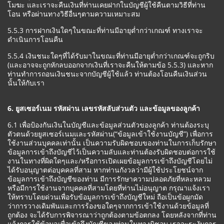
โมฆะ และเราจะคืนเงินที่ท่านเคยฝากในบัญชีผู้ใช้คืนตามวิธีที่ท่าน
โอน หรือผ่านทางวิธีอื่นๆตามความเหมาะสม
5.5.3 การฝากเงินใดๆในขณะที่ท่านมีอายุต่ำกว่าเกณฑ์ ทางเราจะ
ดำเนินการโอนคืน
5.5.4 เงินชนะใดๆที่ได้รับมาในขณะที่ท่านมีอายุต่ำกว่าเกณฑ์จะถูกริบ
(และอาจจะถูกหักลบออกจากเงินที่เราจะคืนให้ตามข้อ 5.5.3) และหาก
ท่านทำการถอนเงินชนะจากบัญชีผู้ใช้แล้ว ท่านต้องโอนคืนเงินส่วน
นั้นให้กับเรา
6. ยูสเซอร์เนม รหัสผ่าน เลขรหัสลับส่วนตัว และข้อมูลของลูกค้า
6.1 เพื่อป้องกันเงินในบัญชีและข้อมูลส่วนตัวของลูกค้า ท่านต้องระบุ
ตัวตนด้วยยูสเซอร์เนมและรหัสผ่าน(“ข้อมูลเข้าใช้งานบัญชี”) เพื่อการ
ใช้งานส่วนบุคคลเท่านั้น เป็นความรับผิดชอบของท่านในการเก็บรักษา
ข้อมูลการเข้าถึงบัญชีไว้เป็นความลับและท่านต้องรับผิดชอบต่อการใช้
งานในทางที่ผิดใดๆและ/หรือการเปิดเผยข้อมูลการเข้าถึงบัญชีโดยไม่
ได้รับอนุญาตต่อบุคคลที่สาม หากท่านกังวลว่ามีผู้ใช้ประโยชน์จาก
ข้อมูลการเข้าถึงบัญชีของท่าน มีการรักษาความปลอดภัยที่หละหลวม
หรือมีการใช้งานจากบุคคลที่สามโดยที่ท่านไม่อนุญาต กรุณาแจ้งเรา
ให้ทราบโดยด่วนเพื่อรับข้อมูลการเข้าถึงบัญชีใหม่ ถือเป็นข้อผูกมัด
ว่าการวางเดิมพันและการร้องขอใดๆจากการเข้าใช้งานด้วยข้อมูลที่
ถูกต้อง จะได้รับการพิจารณาว่าถูกต้องตามข้อตกลง โดยหลังจากที่ท่าน
แจ้งการใช้ข้อมูลเพื่อเข้าถึงบัญชีของท่านในทางมิชอบ เราจะระงับการ