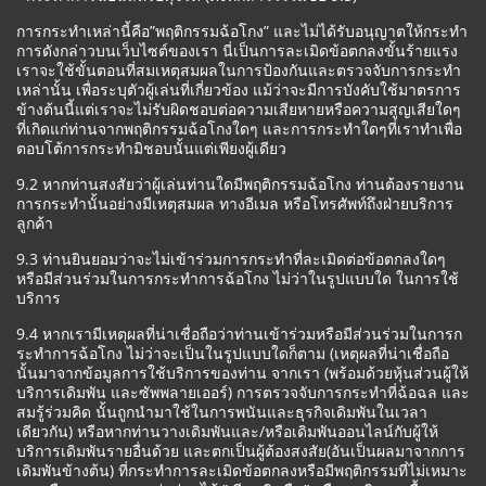
การกระทำเหล่านี้คือ”พฤติกรรมฉ้อโกง” และไม่ได้รับอนุญาตให้กระทำ
การดังกล่าวบนเว็บไซต์ของเรา นี่เป็นการละเมิดข้อตกลงขั้นร้ายแรง
เราจะใช้ขั้นตอนที่สมเหตุสมผลในการป้องกันและตรวจจับการกระทำ
เหล่านั้น เพื่อระบุตัวผู้เล่นที่เกี่ยวข้อง แม้ว่าจะมีการบังคับใช้มาตรการ
ข้างต้นนี้แต่เราจะไม่รับผิดชอบต่อความเสียหายหรือความสูญเสียใดๆ
ที่เกิดแก่ท่านจากพฤติกรรมฉ้อโกงใดๆ และการกระทำใดๆที่เราทำเพื่อ
ตอบโต้การกระทำมิชอบนั้นแต่เพียงผู้เดียว
9.2 หากท่านสงสัยว่าผู้เล่นท่านใดมีพฤติกรรมฉ้อโกง ท่านต้องรายงาน
การกระทำนั้นอย่างมีเหตุสมผล ทางอีเมล หรือโทรศัพท์ถึงฝ่ายบริการ
ลูกค้า
9.3 ท่านยินยอมว่าจะไม่เข้าร่วมการกระทำที่ละเมิดต่อข้อตกลงใดๆ
หรือมีส่วนร่วมในการกระทำการฉ้อโกง ไม่ว่าในรูปแบบใด ในการใช้
บริการ
9.4 หากเรามีเหตุผลที่น่าเชื่อถือว่าท่านเข้าร่วมหรือมีส่วนร่วมในการก
ระทำการฉ้อโกง ไม่ว่าจะเป็นในรูปแบบใดก็ตาม (เหตุผลที่น่าเชื่อถือ
นั้นมาจากข้อมูลการใช้บริการของท่าน จากเรา (พร้อมด้วยหุ้นส่วนผู้ให้
บริการเดิมพัน และซัพพลายเออร์) การตรวจจับการกระทำที่ฉ้อฉล และ
สมรู้ร่วมคิด นั้นถูกนำมาใช้ในการพนันและธุรกิจเดิมพันในเวลา
เดียวกัน) หรือหากท่านวางเดิมพันและ/หรือเดิมพันออนไลน์กับผู้ให้
บริการเดิมพันรายอื่นด้วย และตกเป็นผู้ต้องสงสัย(อันเป็นผลมาจากการ
เดิมพันข้างต้น) ที่กระทำการละเมิดข้อตกลงหรือมีพฤติกรรมที่ไม่เหมาะ