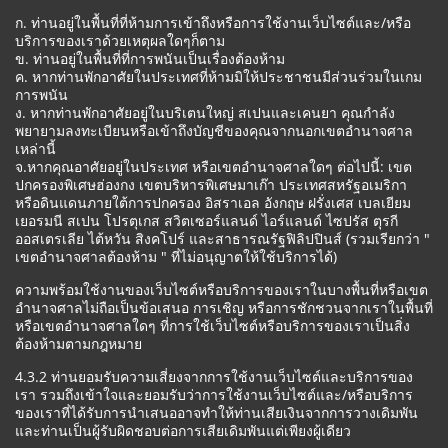
ก. ท่านอยู่ในพื้นที่ที่ห้ามการเข้าถึงหรือการใช้งานเว็บไซต์และ/หรือ
บริการของเราด้วยเหตุผลใดๆก็ตาม
ข. ท่านอยู่ในพื้นที่ที่การพนันเป็นเรื่องต้องห้าม
ค. หากท่านพักอาศัยในประเทศที่ห้ามมิให้ประชาชนมีส่วนร่วมในเกม
การพนัน
ง. หากท่านพักอาศัยอยู่ในบริเตนใหญ่ สเปนและเคนยา คุณกำลัง
พยายามลงทะเบียนหรือเข้าถึงบัญชีของคุณจากนอกเขตอำนาจศาล
เหล่านี้
จ.หากคุณอาศัยอยู่ในประเทศ หรือเขตอำนาจศาลใดๆ ต่อไปนี้: เขต
ปกครองพิเศษฮ่องกง เขตบริหารพิเศษมาเก๊า ประเทศสหรัฐอเมริกา
หรือดินแดนภายใต้การปกครอง อิสราเอล อังกฤษ ฝรั่งเศส เบลเยียม
เยอรมนี สเปน โปรตุเกส สวิตเซอร์แลนด์ ไอร์แลนด์ ไซปรัส ตุรกี
ออสเตรเลีย ไต้หวัน สิงคโปร์ และสาธารณรัฐฟิลิปปินส์ (รวมเรียกว่า "
เขตอำนาจศาลต้องห้าม " ที่ไม่อนุญาตให้ใช้บริการได้)
ความพร้อมใช้งานของเว็บไซต์หรือบริการของเราในบางพื้นที่หรือเขต
อำนาจศาลไม่ถือเป็นข้อเสนอ การเชิญ หรือการชักชวนจากเราในพื้นที่
หรือเขตอำนาจศาลใดๆ ที่การใช้เว็บไซต์หรือบริการของเราเป็นสิ่ง
ต้องห้ามตามกฎหมาย
4.3.2 ท่านยอมรับความเสี่ยงจากการใช้งานเว็บไซต์และบริการของ
เรา รวมถึงเข้าใจและยอมรับว่าการใช้งานเว็บไซต์และ/หรือบริการ
ของเราที่ได้รับการนำเสนออาจทำให้ท่านเสียเงินจากการวางเดิมพัน
และท่านเป็นผู้รับผิดชอบต่อการเสียเดิมพันแต่เพียงผู้เดียว