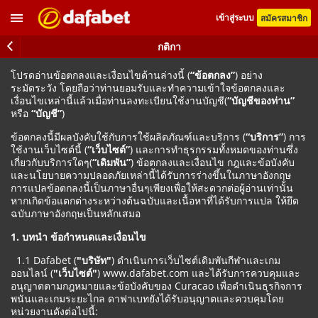
เข้าสู่ระบบ
สมัครสมาชิก
กติกา
โปรดอ่านข้อตกลงและเงื่อนไขด้านล่างนี้ (
“ข้อตกลง”
) อย่าง
ระมัดระวัง โดยถือว่าท่านยอมรับและทำความเข้าใจข้อตกลงและ
เงื่อนไขเหล่านี้แล้วเมื่อท่านลงทะเบียนใช้งานบัญชี(
“บัญชีของท่าน”
หรือ
“บัญชี”
)
ข้อตกลงนี้มีผลบังคับใช้กับการใช้ผลิตภัณฑ์และบริการ (
“บริการ”
) การ
ใช้งานเว็บไซต์นี้ (
“เว็บไซต์”
) และการทำธุรกรรมทั้งหมดของท่านซึ่ง
เกี่ยวกับบริการใดๆ(
“เดิมพัน”
) ข้อตกลงและเงื่อนไข กฎและข้อบังคับ
และนโยบายความปลอดภัยเหล่านี้ได้รับการร่างขึ้นในภาษาอังกฤษ
การแปลข้อตกลงนี้เป็นภาษาอื่นๆเพียงเพื่อให้สะดวกต่อผู้อ่านเท่านั้น
หากเกิดข้อแตกต่างระหว่างต้นฉบับและเนื้อหาที่ได้รับการแปล ให้ยึด
ฉบับภาษาอังกฤษเป็นหลักเสมอ
1. บทนำ ข้อกำหนดและเงื่อนไข
1.1 Dafabet (
"บริษัท"
) ดำเนินการเว็บไซต์เดิมพันกีฬาและเกม
ออนไลน์ (
"เว็บไซต์"
) www.dafabet.com และได้รับการควบคุมและ
อนุญาตตามกฎหมายและข้อบังคับของ Curacao เพื่อดำเนินธุรกิจการ
พนันและเกมระยะไกล ดาฟาเบทยังได้รับอนุญาตและควบคุมโดย
หน่วยงานดังต่อไปนี้: