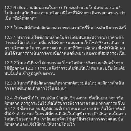
12.2.9 เกิดความผิดพลาดในการปรับยอดจำนวนโบนัสทดลองเล่น/
โบนัสเข้าสู่บัญชีของท่าน หรือกรณีใดๆที่ได้รับการพิจารณาจากเราว่า
เป็น “ข้อผิดพลาด”
12.3 ในกรณีที่เกิดข้อผิดพลาด เราขอสงวนสิทธิ์ในการดำเนินการดังนี้
12.3.1 ทำการแก้ไขข้อผิดพลาดในการเดิมพันและพิจารณาราคา/ข้อ
กำหนดให้ถูกต้องตามที่ควรได้รับการแสดงบนเว็บไซต์(ซึ่งอาจเกิดจาก
ความผิดพลาดในการแสดงผล) ณ เวลาที่มีการเดิมพัน ซึ่งทำให้เดิมพัน
นั้นได้รับการดำเนินการตามข้อกำหนดที่เหมาะสมตามที่สมควรจะเป็น
12.3.2 ในกรณีที่เราไม่สามารถแก้ไขหรือทำการพิจารณาอีกครั้งภาย
ใต้ข้อตกลง 12.3.1 เราจะแจ้งว่าการเดิมพันเป็นโมฆะและปรับเงินเดิม
พันนั้นคืนเข้าสู่บัญชีของท่าน
12.3.3 ในกรณีที่ข้อผิดพลาดเกิดจากพฤติกรรมฉ้อโกง จะมีการดำเนิน
การตามขั้นตอนที่กล่าวไว้ในข้อ 9.4
12.4 เงินใดๆที่ได้รับการปรับเข้าสู่บัญชีของท่าน ซึ่งเป็นผลมาจากข้อ
ผิดพลาด ควรถูกระงับไว้เพื่อได้รับการพิจารณาตามแนวทางการแก้ไข
ข้อ 12.3 ซึ่งท่านยอมปฏิบัติตามที่เรากำหนด และจะจ่ายคืนให้เราทันที
ที่ได้รับคำร้องขอ ในกรณีที่ท่านมีเงินในบัญชี เราจะดึงเงินส่วนนั้นจาก
ในบัญชีของท่านคืน เรายินยอมที่จะใช้ทุกวิธีทางในการตรวจสอบข้อ
ผิดพลาดและแจ้งให้ท่านให้ทราบโดยเร็ว