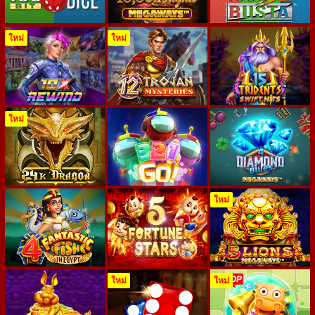
ใหม่
ใหม่
ใหม่
ใหม่
ใหม่
ใหม่