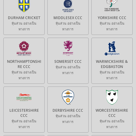
DURHAM CRICKET
MIDDLESEX CCC
YORKSHIRE CCC
หุ้นส่วน อย่างเป็น
หุ้นส่วน อย่างเป็น
หุ้นส่วน อย่างเป็น
ทางการ
ทางการ
ทางการ
NORTHAMPTONSHI
SOMERSET CCC
WARWICKSHIRE &
RE CCC
EDGBASTON
หุ้นส่วน อย่างเป็น
หุ้นส่วน อย่างเป็น
หุ้นส่วน อย่างเป็น
ทางการ
ทางการ
ทางการ
LEICESTERSHIRE
DERBYSHIRE CCC
WORCESTERSHIRE
CCC
CCC
หุ้นส่วน อย่างเป็น
หุ้นส่วน อย่างเป็น
หุ้นส่วน อย่างเป็น
ทางการ
ทางการ
ทางการ