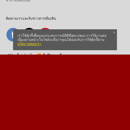
คำถามที่พบบ่อย
ติดตามเราและรับข่าวสารเพิ่มเติม
x
เราใช้คุ้กกี้เพื่อมอบประสบการณ์ที่ดีที่สุดแก่คุณ การใช้งานต่อ
เนื่องผ่านหน้าเว็บไซต์จะถือว่าคุณได้ยอมรับการใช้คุ้กกี้ตาม
นโยบายของเรา
.
สำหรับผู้ที่มีอายุ 18 ปีขึ้นไปเท่านั้น - มาตรการตรวจสอบ
อายุของ Dafabet
ห้ามผู้ที่มีอายุต่ำกว่า 18 ปี เดิมพันที่เว็บไซต์นี้
เพื่อหลีกเลี่ยงการเดิมพันที่ผิดกฎหมาย Dafabet ขอสงวน
สิทธิ์ในการตรวจสอบข้อมูลที่ให้มา เราอาจดำเนินการ
ค้นหากับบุคคลที่สามเพื่อจุดประสงค์ในการตรวจสอบว่า
คุณมีอายุ 18 ปีขึ้นไปหรือไม่
หากการตรวจสอบเหล่านี้ไม่สามารถยืนยันได้ว่าคุณ
มีอายุ 18 ปีขึ้นไป Dafabet ขอสงวนสิทธิ์ในการขอหลัก