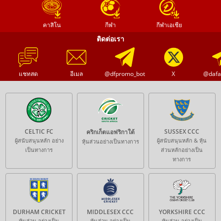
คาสิโน
กีฬา
กีฬาเอเชีย
ติดต่อเรา
แชทสด
อีเมล
@dfpromo_bot
X
@dafa
CELTIC FC
SUSSEX CCC
คริกเก็ตแอฟริกาใต้
ผู้สนับสนุนหลัก อย่าง
ผู้สนับสนุนหลัก & หุ้น
หุ้นส่วนอย่างเป็นทางการ
เป็นทางการ
ส่วนหลักอย่างเป็น
ทางการ
DURHAM CRICKET
MIDDLESEX CCC
YORKSHIRE CCC
หุ้นส่วน อย่างเป็น
หุ้นส่วน อย่างเป็น
หุ้นส่วน อย่างเป็น