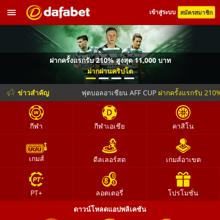
เข้าสู่ระบบ
สมัครสมาชิก
ฝากครั้งแรกรับ 210% สูงสุด 11,000 บาท
ฝากผ่านคริปโต
ข่าวสำคัญ
ฟุตบอลอาเชียน AFF CUP
ฝากครั้งแรกรับ 210% ส
กีฬา
กีฬาเอเชีย
คาสิโน
เกมส์
ดีลเลอร์สด
เกมส์อาเขต
PT+
ลอตเตอรี่
โปรโมชั่น
ดาวน์โหลดแอปพลิเคชัน